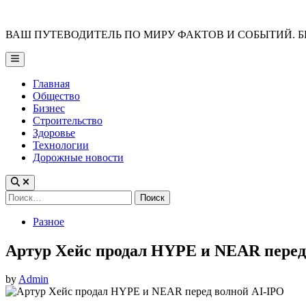
Skip
to
ВАШ ПУТЕВОДИТЕЛЬ ПО МИРУ ФАКТОВ И СОБЫТИЙ. Б
content
Main
Menu
Главная
Общество
Бизнес
Строительство
Здоровье
Технологии
Дорожные новости
Найти:
Posted
Разное
in
Артур Хейс продал HYPE и NEAR перед
by
Admin