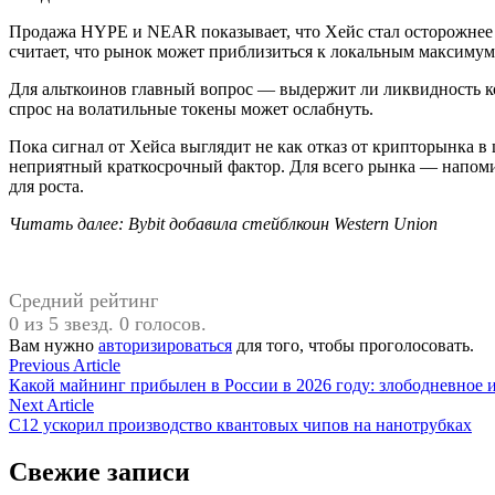
Продажа HYPE и NEAR показывает, что Хейс стал осторожнее к
считает, что рынок может приблизиться к локальным максимум
Для альткоинов главный вопрос — выдержит ли ликвидность ко
спрос на волатильные токены может ослабнуть.
Пока сигнал от Хейса выглядит не как отказ от крипторынка
неприятный краткосрочный фактор. Для всего рынка — напомин
для роста.
Читать далее: Bybit добавила стейблкоин Western Union
Средний рейтинг
0 из 5 звезд. 0 голосов.
Вам нужно
авторизироваться
для того, чтобы проголосовать.
Навигация
Previous
Previous Article
article:
Какой майнинг прибылен в России в 2026 году: злободневное 
по
Next
Next Article
записям
article:
C12 ускорил производство квантовых чипов на нанотрубках
Свежие записи