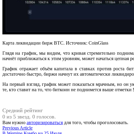
Карта ликвидации бирж BTC. Источник: CoinGlass
Глядя на график, мы видим, что кривая стремительно подним
начнёт приближаться к этим уровням, может начаться цепная 
График отражает объём капитала в ставках против роста бит
достаточно быстро, биржи начнут их автоматически ликвидиро
На первый взгляд, график может показаться мрачным, но он у
те, кто ставит на то, что биткоин не поднимется выше отметки 
Средний рейтинг
0 из 5 звезд. 0 голосов.
Вам нужно
авторизироваться
для того, чтобы проголосовать.
Навигация
Previous
Previous Article
article:
В Wemine Комбо на 25 Июля