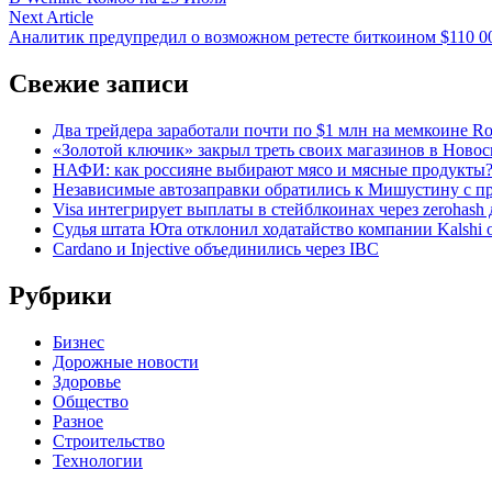
по
Next
Next Article
записям
article:
Аналитик предупредил о возможном ретесте биткоином $110 0
Свежие записи
Два трейдера заработали почти по $1 млн на мемкоине R
«Золотой ключик» закрыл треть своих магазинов в Ново
НАФИ: как россияне выбирают мясо и мясные продукты
Независимые автозаправки обратились к Мишустину с п
Visa интегрирует выплаты в стейблкоинах через zerohash д
Судья штата Юта отклонил ходатайство компании Kalshi 
Cardano и Injective объединились через IBC
Рубрики
Бизнес
Дорожные новости
Здоровье
Общество
Разное
Строительство
Технологии