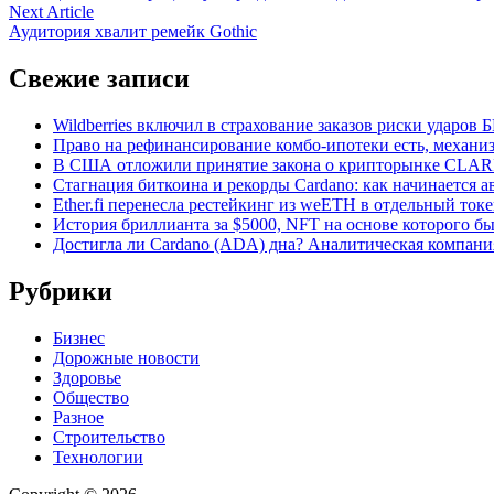
по
Next
Next Article
записям
article:
Аудитория хвалит ремейк Gothic
Свежие записи
Wildberries включил в страхование заказов риски ударов
Право на рефинансирование комбо-ипотеки есть, механиз
В США отложили принятие закона о крипторынке CLARI
Стагнация биткоина и рекорды Cardano: как начинается а
Ether.fi перенесла рестейкинг из weETH в отдельный ток
История бриллианта за $5000, NFT на основе которого бы
Достигла ли Cardano (ADA) дна? Аналитическая компани
Рубрики
Бизнес
Дорожные новости
Здоровье
Общество
Разное
Строительство
Технологии