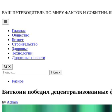
Skip
to
ВАШ ПУТЕВОДИТЕЛЬ ПО МИРУ ФАКТОВ И СОБЫТИЙ. Б
content
Main
Menu
Главная
Общество
Бизнес
Строительство
Здоровье
Технологии
Дорожные новости
Найти:
Posted
Разное
in
Биткоин победил децентрализованные
by
Admin