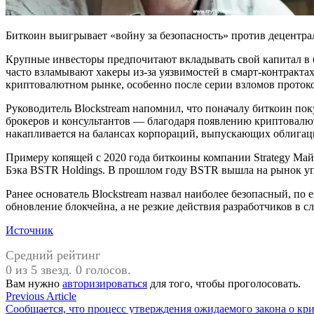
Биткоин выигрывает «войну за безопасность» против децентрал
Крупные инвесторы предпочитают вкладывать свой капитал в 
часто взламывают хакеры из-за уязвимостей в смарт-контракта
криптовалютном рынке, особенно после серии взломов протокол
Руководитель Blockstream напомнил, что поначалу биткоин по
брокеров и консультантов — благодаря появлению криптовалю
накапливается на балансах корпораций, выпускающих облига
Примеру копящей с 2020 года биткоины компании Strategy Майк
Бэка BSTR Holdings. В прошлом году BSTR вышла на рынок у
Ранее основатель Blockstream назвал наиболее безопасный, п
обновление блокчейна, а не резкие действия разработчиков в 
Источник
Средний рейтинг
0 из 5 звезд. 0 голосов.
Вам нужно
авторизироваться
для того, чтобы проголосовать.
Навигация
Previous
Previous Article
article:
Сообщается, что процесс утверждения ожидаемого закона о крипт