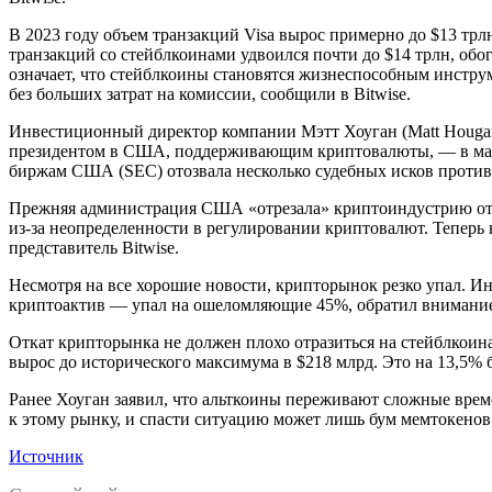
В 2023 году объем транзакций Visa вырос примерно до $13 трлн
транзакций со стейблкоинами удвоился почти до $14 трлн, обо
означает, что стейблкоины становятся жизнеспособным инстру
без больших затрат на комиссии, сообщили в Bitwise.
Инвестиционный директор компании Мэтт Хоуган (Matt Hougan)
президентом в США, поддерживающим криптовалюты, — в марте
биржам США (SEC) отозвала несколько судебных исков проти
Прежняя администрация США «отрезала» криптоиндустрию от ф
из-за неопределенности в регулировании криптовалют. Теперь
представитель Bitwise.
Несмотря на все хорошие новости, крипторынок резко упал. Ин
криптоактив — упал на ошеломляющие 45%, обратил внимание
Откат крипторынка не должен плохо отразиться на стейблкоин
вырос до исторического максимума в $218 млрд. Это на 13,5% 
Ранее Хоуган заявил, что альткоины переживают сложные вре
к этому рынку, и спасти ситуацию может лишь бум мемтокенов
Источник