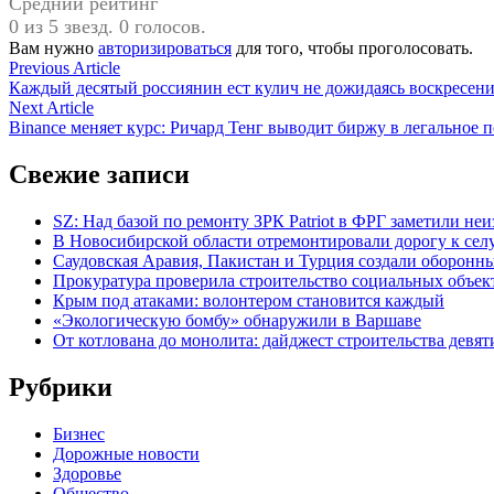
Средний рейтинг
0 из 5 звезд. 0 голосов.
Вам нужно
авторизироваться
для того, чтобы проголосовать.
Навигация
Previous
Previous Article
article:
Каждый десятый россиянин ест кулич не дожидаясь воскресен
по
Next
Next Article
записям
article:
Binance меняет курс: Ричард Тенг выводит биржу в легальное п
Свежие записи
SZ: Над базой по ремонту ЗРК Patriot в ФРГ заметили не
В Новосибирской области отремонтировали дорогу к се
Саудовская Аравия, Пакистан и Турция создали оборонн
Прокуратура проверила строительство социальных объек
Крым под атаками: волонтером становится каждый
«Экологическую бомбу» обнаружили в Варшаве
От котлована до монолита: дайджест строительства дев
Рубрики
Бизнес
Дорожные новости
Здоровье
Общество