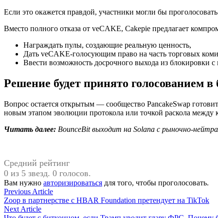
Если это окажется правдой, участники могли бы проголосовать 
Вместо полного отказа от veCAKE, Cakepie предлагает компро
Награждать пулы, создающие реальную ценность,
Дать veCAKE-голосующим право на часть торговых коми
Ввести возможность досрочного выхода из блокировки с 
Решение будет принято голосованием в
Вопрос остается открытым — сообщество PancakeSwap готовится
новым этапом эволюции протокола или точкой раскола между
Читать далее:
BounceBit выходит на Solana с рыночно-нейтр
Средний рейтинг
0 из 5 звезд. 0 голосов.
Вам нужно
авторизироваться
для того, чтобы проголосовать.
Навигация
Previous
Previous Article
article:
Zoop в партнерстве с HBAR Foundation претендует на TikTok
по
Next
Next Article
article:
Что будет с биткоином, если Трамп уволит главу ФРС. Почему