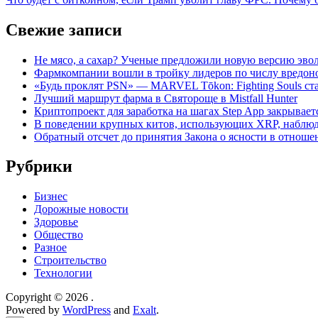
записям
Свежие записи
Не мясо, а сахар? Ученые предложили новую версию эво
Фармкомпании вошли в тройку лидеров по числу вредон
«Будь проклят PSN» — MARVEL Tōkon: Fighting Souls с
Лучший маршрут фарма в Святороще в Mistfall Hunter
Криптопроект для заработка на шагах Step App закрывает
В поведении крупных китов, использующих XRP, наблю
Обратный отсчет до принятия Закона о ясности в отнош
Рубрики
Бизнес
Дорожные новости
Здоровье
Общество
Разное
Строительство
Технологии
Copyright © 2026
.
Powered by
WordPress
and
Exalt
.