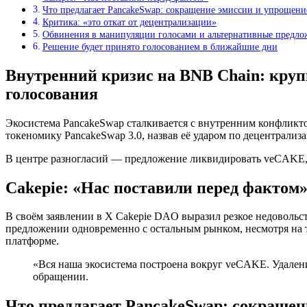
Что предлагает PancakeSwap: сокращение эмиссии и упрощени
Критика: «это откат от децентрализации»
Обвинения в манипуляции голосами и альтернативные предлож
Решение будет принято голосованием в ближайшие дни
Внутренний кризис на BNB Chain: круп
голосования
Экосистема PancakeSwap сталкивается с внутренним конфликт
токеномику PancakeSwap 3.0, назвав её ударом по децентрали
В центре разногласий — предложение ликвидировать veCAKE, 
Cakepie: «Нас поставили перед фактом
В своём заявлении в X Cakepie DAO выразил резкое недовольс
предложении одновременно с остальным рынком, несмотря на т
платформе.
«Вся наша экосистема построена вокруг veCAKE. Удален
обращении.
Что предлагает PancakeSwap: сокращен