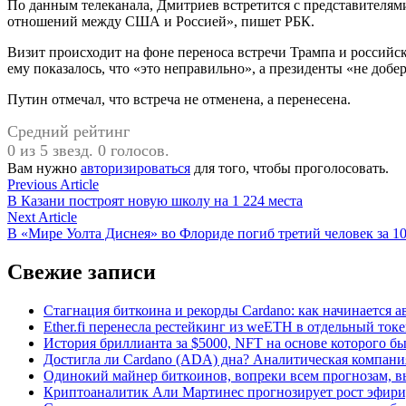
По данным телеканала, Дмитриев встретится с представител
отношений между США и Россией», пишет РБК.
Визит происходит на фоне переноса встречи Трампа и российск
ему показалось, что «это неправильно», а президенты «не добер
Путин отмечал, что встреча не отменена, а перенесена.
Средний рейтинг
0 из 5 звезд. 0 голосов.
Вам нужно
авторизироваться
для того, чтобы проголосовать.
Навигация
Previous
Previous Article
article:
В Казани построят новую школу на 1 224 места
по
Next
Next Article
записям
article:
В «Мире Уолта Диснея» во Флориде погиб третий человек за 1
Свежие записи
Стагнация биткоина и рекорды Cardano: как начинается а
Ether.fi перенесла рестейкинг из weETH в отдельный ток
История бриллианта за $5000, NFT на основе которого бы
Достигла ли Cardano (ADA) дна? Аналитическая компани
Одинокий майнер биткоинов, вопреки всем прогнозам, вы
Криптоаналитик Али Мартинес прогнозирует рост эфири