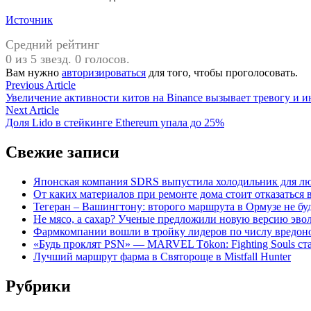
Источник
Средний рейтинг
0 из 5 звезд. 0 голосов.
Вам нужно
авторизироваться
для того, чтобы проголосовать.
Навигация
Previous
Previous Article
article:
Увеличение активности китов на Binance вызывает тревогу и и
по
Next
Next Article
записям
article:
Доля Lido в стейкинге Ethereum упала до 25%
Свежие записи
Японская компания SDRS выпустила холодильник для л
От каких материалов при ремонте дома стоит отказаться 
Тегеран – Вашингтону: второго маршрута в Ормузе не бу
Не мясо, а сахар? Ученые предложили новую версию эво
Фармкомпании вошли в тройку лидеров по числу вредон
«Будь проклят PSN» — MARVEL Tōkon: Fighting Souls с
Лучший маршрут фарма в Святороще в Mistfall Hunter
Рубрики