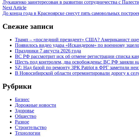
article:
Лукашенко заинтересован в развитии сотрудничества с Палест
по
Next
Next Article
записям
article:
До конца года в Красноярске снесут пять самовольных построе
Свежие записи
Трамп – «последний президент» США? Американист оце
Появилось видео удара «Искандером» по военному эше
Праздники 7 августа 2026 года
ВС РФ рассмотрит иск об отмене регистрации списка ка
Шесть под контролем, два освобождены: ВС РФ заняли н
SZ: Над базой по ремонту ЗРК Patriot в ФРГ заметили не
В Новосибирской области отремонтировали дорогу к се
Рубрики
Бизнес
Дорожные новости
Здоровье
Общество
Разное
Строительство
Технологии