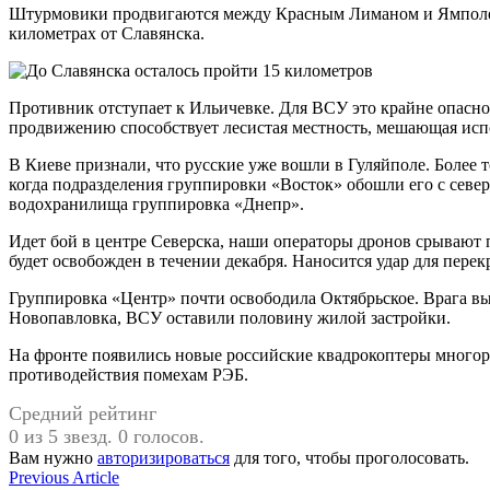
Штурмовики продвигаются между Красным Лиманом и Ямполем, 
километрах от Славянска.
Противник отступает к Ильичевке. Для ВСУ это крайне опасно
продвижению способствует лесистая местность, мешающая испо
В Киеве признали, что русские уже вошли в Гуляйполе. Более 
когда подразделения группировки «Восток» обошли его с севе
водохранилища группировка «Днепр».
Идет бой в центре Северска, наши операторы дронов срывают 
будет освобожден в течении декабря. Наносится удар для пере
Группировка «Центр» почти освободила Октябрьское. Врага вы
Новопавловка, ВСУ оставили половину жилой застройки.
На фронте появились новые российские квадрокоптеры многора
противодействия помехам РЭБ.
Средний рейтинг
0 из 5 звезд. 0 голосов.
Вам нужно
авторизироваться
для того, чтобы проголосовать.
Навигация
Previous
Previous Article