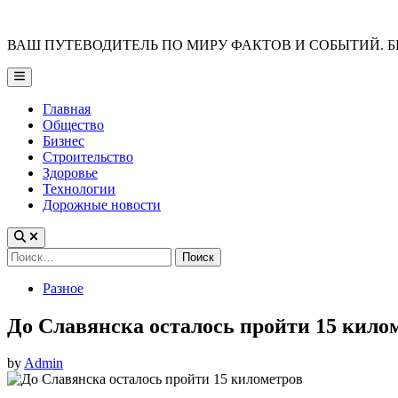
Skip
to
ВАШ ПУТЕВОДИТЕЛЬ ПО МИРУ ФАКТОВ И СОБЫТИЙ. Б
content
Main
Menu
Главная
Общество
Бизнес
Строительство
Здоровье
Технологии
Дорожные новости
Найти:
Posted
Разное
in
До Славянска осталось пройти 15 кило
by
Admin