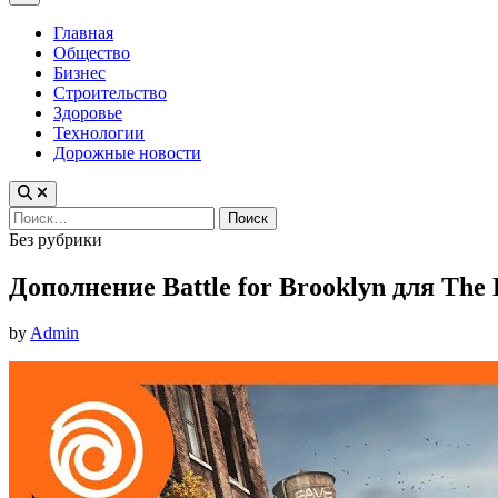
Menu
Главная
Общество
Бизнес
Строительство
Здоровье
Технологии
Дорожные новости
Найти:
Posted
Без рубрики
in
Дополнение Battle for Brooklyn для The 
by
Admin