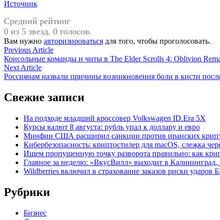
Источник
Средний рейтинг
0 из 5 звезд. 0 голосов.
Вам нужно
авторизироваться
для того, чтобы проголосовать.
Навигация
Previous
Previous Article
article:
Консольные команды и читы в The Elder Scrolls 4: Oblivion Rema
по
Next
Next Article
записям
article:
Россиянам назвали причины возникновения боли в кисти посл
Свежие записи
На подходе младший кроссовер Volkswagen ID.Era 5X
Курсы валют 8 августа: рубль упал к доллару и евро
Минфин США расширил санкции против иранских крип
Кибербезопасность: криптостилер для macOS, слежка чере
Ищем пропущенную точку разворота правильно: как крип
Главное за неделю: «ВкусВилл» выходит в Калининград, 
Wildberries включил в страхование заказов риски ударов
Рубрики
Бизнес