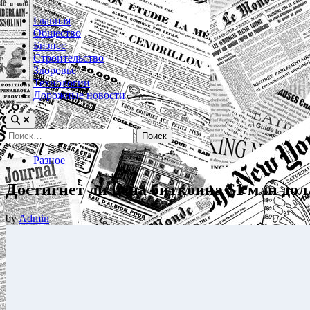
Menu
Главная
Общество
Бизнес
Строительство
Здоровье
Технологии
Дорожные новости
Найти:
Posted
Разное
in
Достигнет ли цена биткоина $1 млн дол
by
Admin