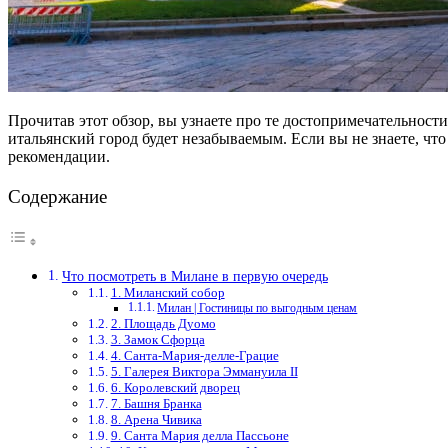
Прочитав этот обзор, вы узнаете про те достопримечательнос
итальянский город будет незабываемым. Если вы не знаете, ч
рекомендации.
Содержание
Что посмотреть в Милане в первую очередь
1. Миланский собор
Милан | Гостиницы по выгодным ценам
2. Площадь Дуомо
3. Замок Сфорца
4. Санта-Мария-делле-Грацие
5. Галерея Виктора Эммануила II
6. Королевский дворец
7. Башня Бранка
8. Арена Чивика
9. Санта Мария делла Пассьоне