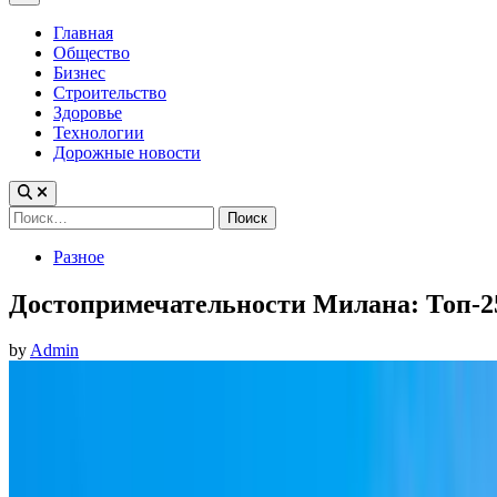
Menu
Главная
Общество
Бизнес
Строительство
Здоровье
Технологии
Дорожные новости
Найти:
Posted
Разное
in
Достопримечательности Милана: Топ-2
by
Admin