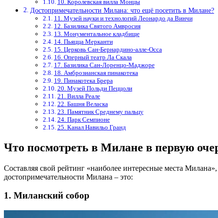
10. Королевская вилла Монцы
Достопримечательности Милана: что ещё посетить в Милане?
11. Музей науки и технологий Леонардо да Винчи
12. Базилика Святого Амвросия
13. Монументальное кладбище
14. Пьяцца Мерканти
15. Церковь Сан-Бернардино-алле-Осса
16. Оперный театр Ла Скала
17. Базилика Сан-Лоренцо-Маджоре
18. Амброзианская пинакотека
19. Пинакотека Брера
20. Музей Польди Пеццоли
21. Вилла Реале
22. Башня Веласка
23. Памятник Среднему пальцу
24. Парк Семпионе
25. Канал Навильо Гранд
Что посмотреть в Милане в первую оче
Составляя свой рейтинг «наиболее интересные места Милана»
достопримечательности Милана – это:
1. Миланский собор