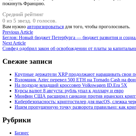
покинуть Францию.
Средний рейтинг
0 из 5 звезд. 0 голосов.
Вам нужно
авторизироваться
для того, чтобы проголосовать.
Навигация
Previous
Previous Article
article:
Беглов: Новый бюджет Петербурга — бюджет развития и социа
по
Next
Next Article
записям
article:
Совфед одобрил закон об освобождении от платы за капитальн
Свежие записи
Крупные держатели XRP продолжают наращивать свои поз
Взломщик Aztec перевел 500 ETH на Tornado Cash на фоне
На подходе младший кроссовер Volkswagen ID.Era 5X
Курсы валют 8 августа: рубль упал к доллару и евро
Минфин США расширил санкции против иранских крип
Кибербезопасность: криптостилер для macOS, слежка чере
Ищем пропущенную точку разворота правильно: как крип
Рубрики
Бизнес