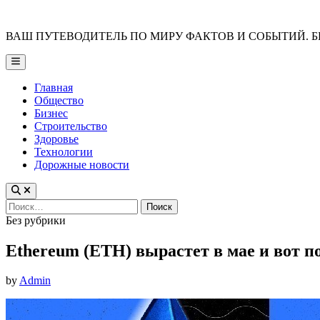
Skip
to
ВАШ ПУТЕВОДИТЕЛЬ ПО МИРУ ФАКТОВ И СОБЫТИЙ. Б
content
Main
Menu
Главная
Общество
Бизнес
Строительство
Здоровье
Технологии
Дорожные новости
Найти:
Posted
Без рубрики
in
Ethereum (ETH) вырастет в мае и вот п
by
Admin