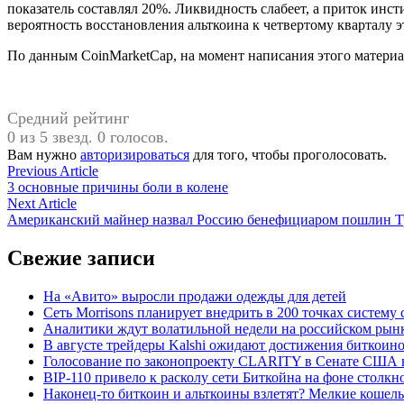
показатель составлял 20%. Ликвидность слабеет, а приток инс
вероятность восстановления альткоина к четвертому кварталу э
По данным CoinMarketCap, на момент написания этого материала
Средний рейтинг
0 из 5 звезд. 0 голосов.
Вам нужно
авторизироваться
для того, чтобы проголосовать.
Навигация
Previous
Previous Article
article:
3 основные причины боли в колене
по
Next
Next Article
записям
article:
Американский майнер назвал Россию бенефициаром пошлин Т
Свежие записи
На «Авито» выросли продажи одежды для детей
Сеть Morrisons планирует внедрить в 200 точках систем
Аналитики ждут волатильной недели на российском рын
В августе трейдеры Kalshi ожидают достижения биткоино
Голосование по законопроекту CLARITY в Сенате США н
BIP-110 привело к расколу сети Биткойна на фоне столк
Наконец-то биткоин и альткоины взлетят? Мелкие кошел