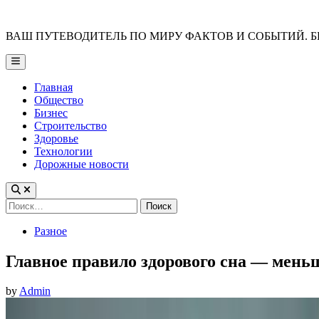
Skip
to
ВАШ ПУТЕВОДИТЕЛЬ ПО МИРУ ФАКТОВ И СОБЫТИЙ. Б
content
Main
Menu
Главная
Общество
Бизнес
Строительство
Здоровье
Технологии
Дорожные новости
Найти:
Posted
Разное
in
Главное правило здорового сна — мень
by
Admin