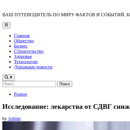
Skip
to
ВАШ ПУТЕВОДИТЕЛЬ ПО МИРУ ФАКТОВ И СОБЫТИЙ. Б
content
Main
Menu
Главная
Общество
Бизнес
Строительство
Здоровье
Технологии
Дорожные новости
Найти:
Posted
Разное
in
Исследование: лекарства от СДВГ сниж
by
Admin