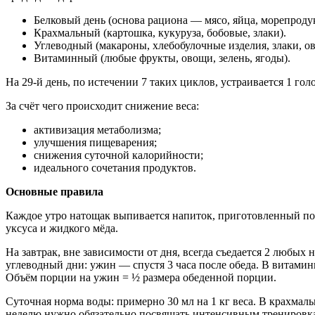
Белковый день (основа рациона — мясо, яйца, морепродук
Крахмальный (картошка, кукуруза, бобовые, злаки).
Углеводный (макароны, хлебобулочные изделия, злаки, о
Витаминный (любые фрукты, овощи, зелень, ягоды).
На 29-й день, по истечении 7 таких циклов, устраивается 1 голо
За счёт чего происходит снижение веса:
активизация метаболизма;
улучшения пищеварения;
снижения суточной калорийности;
идеального сочетания продуктов.
Основные правила
Каждое утро натощак выпивается напиток, приготовленный по 
уксуса и жидкого мёда.
На завтрак, вне зависимости от дня, всегда съедается 2 любы
углеводный дни: ужин — спустя 3 часа после обеда. В витаминн
Объём порции на ужин = ½ размера обеденной порции.
Суточная норма воды: примерно 30 мл на 1 кг веса. В крахмаль
неделю нужно обязательно посвящать интенсивным тренировка