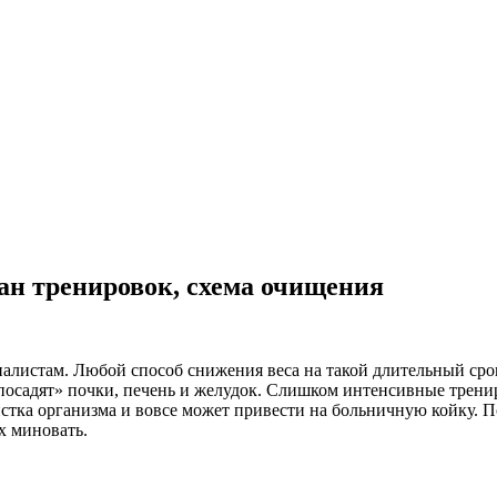
план тренировок, схема очищения
ециалистам. Любой способ снижения веса на такой длительный ср
посадят» почки, печень и желудок. Слишком интенсивные трени
истка организма и вовсе может привести на больничную койку.
х миновать.