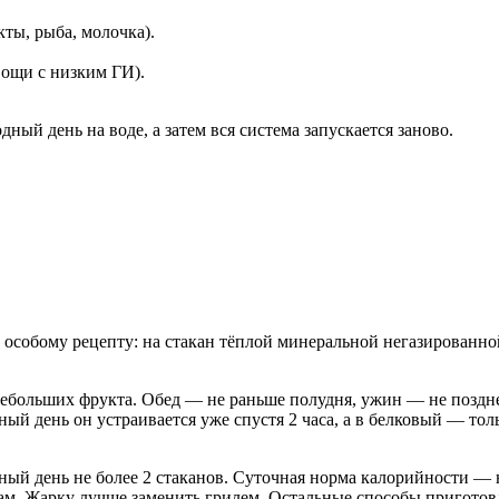
ты, рыба, молочка).
вощи с низким ГИ).
дный день на воде, а затем вся система запускается заново.
особому рецепту: на стакан тёплой минеральной негазированной 
х небольших фрукта. Обед — не раньше полудня, ужин — не поздн
ый день он устраивается уже спустя 2 часа, а в белковый — тол
ный день не более 2 стаканов. Суточная норма калорийности — н
м. Жарку лучше заменить грилем. Остальные способы приготов