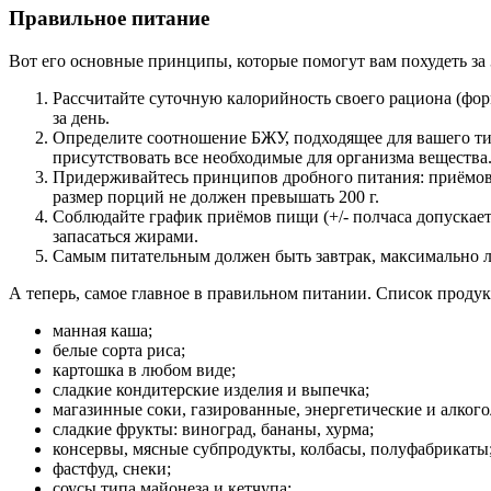
Правильное питание
Вот его основные принципы, которые помогут вам похудеть за 3
Рассчитайте суточную калорийность своего рациона (форм
за день.
Определите соотношение БЖУ, подходящее для вашего тип
присутствовать все необходимые для организма вещества
Придерживайтесь принципов дробного питания: приёмов п
размер порций не должен превышать 200 г.
Соблюдайте график приёмов пищи (+/- полчаса допускаетс
запасаться жирами.
Самым питательным должен быть завтрак, максимально 
А теперь, самое главное в правильном питании. Список продукт
манная каша;
белые сорта риса;
картошка в любом виде;
сладкие кондитерские изделия и выпечка;
магазинные соки, газированные, энергетические и алког
сладкие фрукты: виноград, бананы, хурма;
консервы, мясные субпродукты, колбасы, полуфабрикаты
фастфуд, снеки;
соусы типа майонеза и кетчупа;