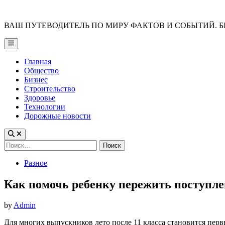
Skip
to
ВАШ ПУТЕВОДИТЕЛЬ ПО МИРУ ФАКТОВ И СОБЫТИЙ. Б
content
Main
Menu
Главная
Общество
Бизнес
Строительство
Здоровье
Технологии
Дорожные новости
Найти:
Posted
Разное
in
Как помочь ребенку пережить поступле
by
Admin
Для многих выпускников лето после 11 класса становится пер