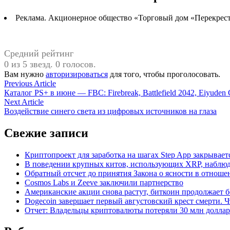
Реклама. Акционерное общество «Торговый дом «Перекрест
Средний рейтинг
0 из 5 звезд. 0 голосов.
Вам нужно
авторизироваться
для того, чтобы проголосовать.
Навигация
Previous
Previous Article
article:
Каталог PS+ в июне — FBC: Firebreak, Battlefield 2042, Eiyuden
по
Next
Next Article
записям
article:
Воздействие синего света из цифровых источников на глаза
Свежие записи
Криптопроект для заработка на шагах Step App закрывает
В поведении крупных китов, использующих XRP, наблю
Обратный отсчет до принятия Закона о ясности в отнош
Cosmos Labs и Zeeve заключили партнерство
Американские акции снова растут, биткоин продолжает 
Dogecoin завершает первый августовский крест смерти. Ч
Отчет: Владельцы криптовалюты потеряли 30 млн долларо