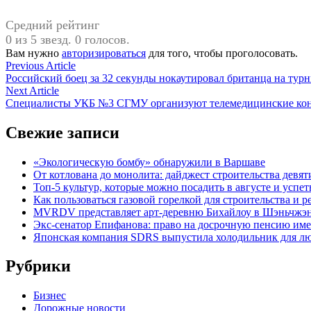
Средний рейтинг
0 из 5 звезд. 0 голосов.
Вам нужно
авторизироваться
для того, чтобы проголосовать.
Навигация
Previous
Previous Article
article:
Российский боец за 32 секунды нокаутировал британца на турн
по
Next
Next Article
записям
article:
Специалисты УКБ №3 СГМУ организуют телемедицинские конс
Свежие записи
«Экологическую бомбу» обнаружили в Варшаве
От котлована до монолита: дайджест строительства дев
Топ-5 культур, которые можно посадить в августе и успет
Как пользоваться газовой горелкой для строительства и
MVRDV представляет арт-деревню Бихайлоу в Шэньчжэн
Экс-сенатор Епифанова: право на досрочную пенсию име
Японская компания SDRS выпустила холодильник для л
Рубрики
Бизнес
Дорожные новости