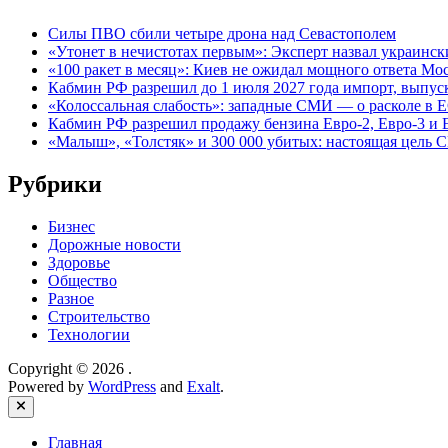
Силы ПВО сбили четыре дрона над Севастополем
«Утонет в нечистотах первым»: Эксперт назвал украинск
«100 ракет в месяц»: Киев не ожидал мощного ответа М
Кабмин РФ разрешил до 1 июля 2027 года импорт, выпуск
«Колоссальная слабость»: западные СМИ — о расколе в Е
Кабмин РФ разрешил продажу бензина Евро-2, Евро-3 и Е
«Малыш», «Толстяк» и 300 000 убитых: настоящая цель 
Рубрики
Бизнес
Дорожные новости
Здоровье
Общество
Разное
Строительство
Технологии
Copyright © 2026
.
Powered by
WordPress
and
Exalt
.
Close
Главная