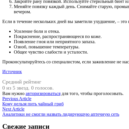
Закройте рану повязкой. Используйте стерильный бинт ил
Меняйте повязку каждый день. Снимайте старую, промыва
вечером.
Если в течение нескольких дней вы заметили ухудшение, – эт
Усиление боли и отека.
Покраснение, распространяющееся по коже.
Появление гноя или неприятного запаха.
Озноб, повышение температуры.
Общее чувство слабости и усталости.
Проконсультируйтесь со специалистом, если заживление не на
Источник
Средний рейтинг
0 из 5 звезд. 0 голосов.
Вам нужно
авторизироваться
для того, чтобы проголосовать.
Навигация
Previous
Previous Article
article:
Кому нельзя пить чайный гриб
по
Next
Next Article
записям
article:
Аналитики не смогли назвать лидирующую аптечную сеть
Свежие записи