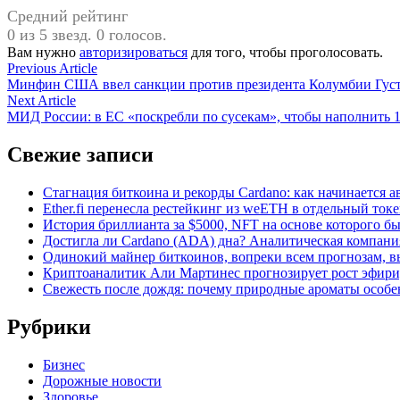
Средний рейтинг
0 из 5 звезд. 0 голосов.
Вам нужно
авторизироваться
для того, чтобы проголосовать.
Навигация
Previous
Previous Article
article:
Минфин США ввел санкции против президента Колумбии Густ
по
Next
Next Article
записям
article:
МИД России: в ЕС «поскребли по сусекам», чтобы наполнить 1
Свежие записи
Стагнация биткоина и рекорды Cardano: как начинается а
Ether.fi перенесла рестейкинг из weETH в отдельный ток
История бриллианта за $5000, NFT на основе которого бы
Достигла ли Cardano (ADA) дна? Аналитическая компани
Одинокий майнер биткоинов, вопреки всем прогнозам, вы
Криптоаналитик Али Мартинес прогнозирует рост эфири
Свежесть после дождя: почему природные ароматы особе
Рубрики
Бизнес
Дорожные новости
Здоровье