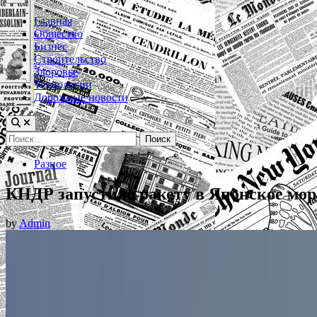
Menu
Главная
Общество
Бизнес
Строительство
Здоровье
Технологии
Дорожные новости
Найти:
Posted
Разное
in
КНДР запустила ракету в Японское мор
by
Admin