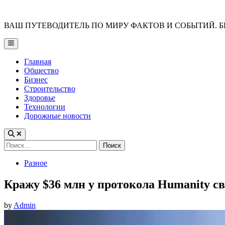
Skip
to
ВАШ ПУТЕВОДИТЕЛЬ ПО МИРУ ФАКТОВ И СОБЫТИЙ. Б
content
Main
Menu
Главная
Общество
Бизнес
Строительство
Здоровье
Технологии
Дорожные новости
Найти:
Posted
Разное
in
Кражу $36 млн у протокола Humanity с
by
Admin