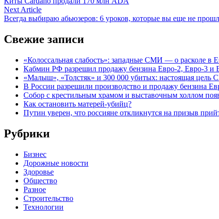
article:
Киты Cardano продали 170 млн ADA
по
Next
Next Article
записям
article:
Всегда выбираю абьюзеров: 6 уроков, которые вы еще не прош
Свежие записи
«Колоссальная слабость»: западные СМИ — о расколе в Е
Кабмин РФ разрешил продажу бензина Евро-2, Евро-3 и Е
«Малыш», «Толстяк» и 300 000 убитых: настоящая цель 
В России разрешили производство и продажу бензина Евр
Собор с крестильным храмом и выставочным холлом поя
Как остановить матерей-убийц?
Путин уверен, что россияне откликнутся на призыв при
Рубрики
Бизнес
Дорожные новости
Здоровье
Общество
Разное
Строительство
Технологии