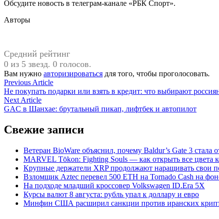
Обсудите новость в телеграм-канале «РБК Спорт».
Авторы
Средний рейтинг
0 из 5 звезд. 0 голосов.
Вам нужно
авторизироваться
для того, чтобы проголосовать.
Навигация
Previous
Previous Article
article:
Не покупать подарки или взять в кредит: что выбирают россия
по
Next
Next Article
записям
article:
GAC в Шанхае: брутальный пикап, лифтбек и автопилот
Свежие записи
Ветеран BioWare объяснил, почему Baldur’s Gate 3 стал
MARVEL Tōkon: Fighting Souls — как открыть все цвета 
Крупные держатели XRP продолжают наращивать свои поз
Взломщик Aztec перевел 500 ETH на Tornado Cash на фоне
На подходе младший кроссовер Volkswagen ID.Era 5X
Курсы валют 8 августа: рубль упал к доллару и евро
Минфин США расширил санкции против иранских крип