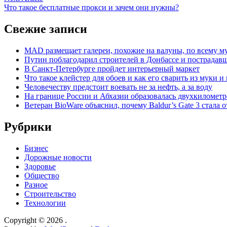
записям
article:
Что такое бесплатные прокси и зачем они нужны?
Свежие записи
MAD размещает галереи, похожие на валуны, по всему 
Путин поблагодарил строителей в Донбассе и пострадавш
В Санкт-Петербурге пройдет интерьерный маркет
Что такое клейстер для обоев и как его сварить из муки и
Человечеству предстоит воевать не за нефть, а за воду
На границе России и Абхазии образовалась двухкилометр
Ветеран BioWare объяснил, почему Baldur’s Gate 3 стал
Рубрики
Бизнес
Дорожные новости
Здоровье
Общество
Разное
Строительство
Технологии
Copyright © 2026
.