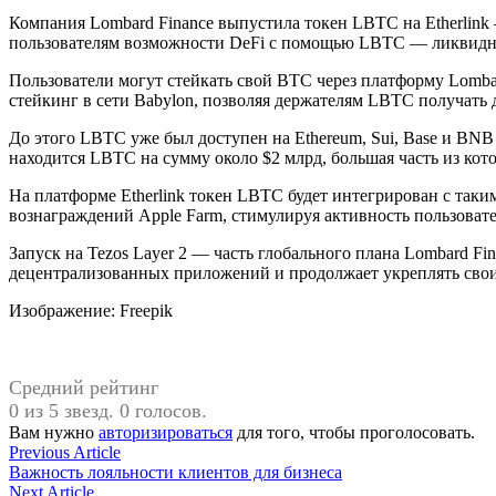
Компания Lombard Finance выпустила токен LBTC на Etherlink 
пользователям возможности DeFi с помощью LBTC — ликвидно
Пользователи могут стейкать свой BTC через платформу Lomba
стейкинг в сети Babylon, позволяя держателям LBTC получать 
До этого LBTC уже был доступен на Ethereum, Sui, Base и BNB
находится LBTC на сумму около $2 млрд, большая часть из кото
На платформе Etherlink токен LBTC будет интегрирован с таким
вознаграждений Apple Farm, стимулируя активность пользовате
Запуск на Tezos Layer 2 — часть глобального плана Lombard F
децентрализованных приложений и продолжает укреплять свои
Изображение: Freepik
Средний рейтинг
0 из 5 звезд. 0 голосов.
Вам нужно
авторизироваться
для того, чтобы проголосовать.
Навигация
Previous
Previous Article
article:
Важность лояльности клиентов для бизнеса
по
Next
Next Article