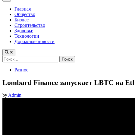
Menu
Главная
Общество
Бизнес
Строительство
Здоровье
Технологии
Дорожные новости
Найти:
Posted
Разное
in
Lombard Finance запускает LBTC на Ethe
by
Admin