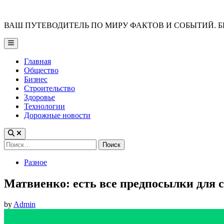
Skip
to
ВАШ ПУТЕВОДИТЕЛЬ ПО МИРУ ФАКТОВ И СОБЫТИЙ. Б
content
Main
Menu
Главная
Общество
Бизнес
Строительство
Здоровье
Технологии
Дорожные новости
Найти:
Posted
Разное
in
Матвиенко: есть все предпосылки для
by
Admin