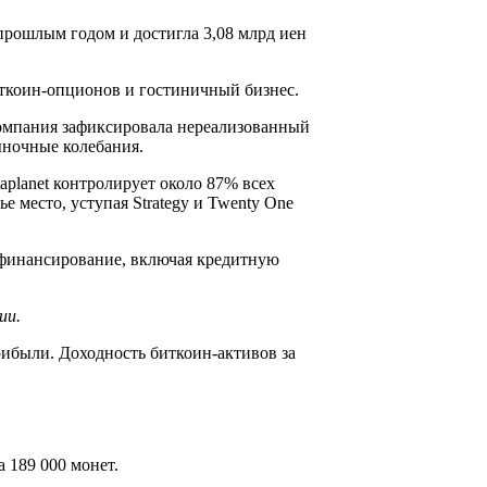
прошлым годом и достигла 3,08 млрд иен
иткоин-опционов и гостиничный бизнес.
 компания зафиксировала нереализованный
рыночные колебания.
planet контролирует около 87% всех
место, уступая Strategy и Twenty One
е финансирование, включая кредитную
ии.
рибыли. Доходность биткоин-активов за
 189 000 монет.