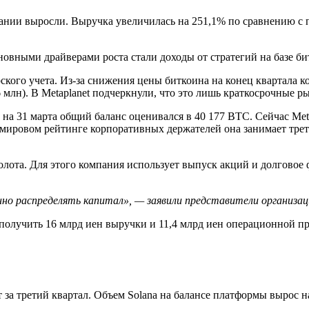
ании выросли. Выручка увеличилась на 251,1% по сравнению с 
новными драйверами роста стали доходы от стратегий на базе б
рского учета. Из-за снижения цены биткоина на конец квартала
6 млн). В Metaplanet подчеркнули, что это лишь краткосрочные 
а 31 марта общий баланс оценивался в 40 177 BTC. Сейчас Meta
овом рейтинге корпоративных держателей она занимает третье 
золота. Для этого компания использует выпуск акций и долгово
о распределять капитал», — заявили представители организац
 получить 16 млрд иен выручки и 11,4 млрд иен операционной п
а третий квартал. Объем Solana на балансе платформы вырос на