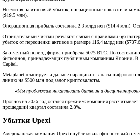
Несмотря на итоговый убыток, операционные показатели комп
($19,5 млн).
Операционная прибыль составила 2,3 млрд иен ($14,4 млн). Ос
Отрицательный чистый результат связан с правилами бухгалте
убыток от переоценки активов в размере 116,4 млрд иен ($737,
За отчетный период фирма приобрела 5075 BTC. По состоянию н
биткоинов, принадлежащих публичным компаниям Японии. В мир
Capital.
Metaplanet планирует и дальше наращивать запасы цифрового 
линию на $500 млн под залог криптовалюты.
«Мы продолжим накапливать биткоин и дисциплинированн
Прогноз на 2026 год остался прежним: компания рассчитывает
прошедший квартал составила 2,8%.
Убытки Upexi
Американская компания Upexi опубликовала финансовый отчет з