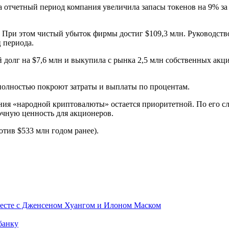
а отчетный период компания увеличила запасы токенов на 9% за
. При этом чистый убыток фирмы достиг $109,3 млн. Руководств
 периода.
 долг на $7,6 млн и выкупила с рынка 2,5 млн собственных акц
полностью покроют затраты и выплаты по процентам.
ия «народной криптовалюты» остается приоритетной. По его сл
рочную ценность для акционеров.
тив $533 млн годом ранее).
месте с Дженсеном Хуангом и Илоном Маском
банку