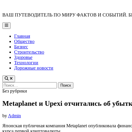
Skip
to
ВАШ ПУТЕВОДИТЕЛЬ ПО МИРУ ФАКТОВ И СОБЫТИЙ. Б
content
Main
Menu
Главная
Общество
Бизнес
Строительство
Здоровье
Технологии
Дорожные новости
Найти:
Posted
Без рубрики
in
Metaplanet и Upexi отчитались об убыт
by
Admin
Японская публичная компания Metaplanet опубликовала финансо
курса первой криптовалюты.