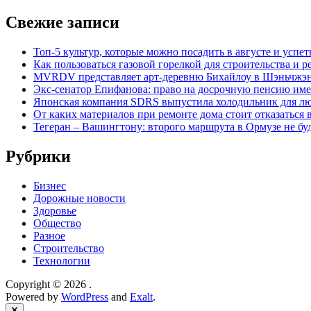
Свежие записи
Топ-5 культур, которые можно посадить в августе и успет
Как пользоваться газовой горелкой для строительства и
MVRDV представляет арт-деревню Бихайлоу в Шэньчжэн
Экс-сенатор Епифанова: право на досрочную пенсию име
Японская компания SDRS выпустила холодильник для л
От каких материалов при ремонте дома стоит отказаться 
Тегеран – Вашингтону: второго маршрута в Ормузе не бу
Рубрики
Бизнес
Дорожные новости
Здоровье
Общество
Разное
Строительство
Технологии
Copyright © 2026
.
Powered by
WordPress
and
Exalt
.
Close