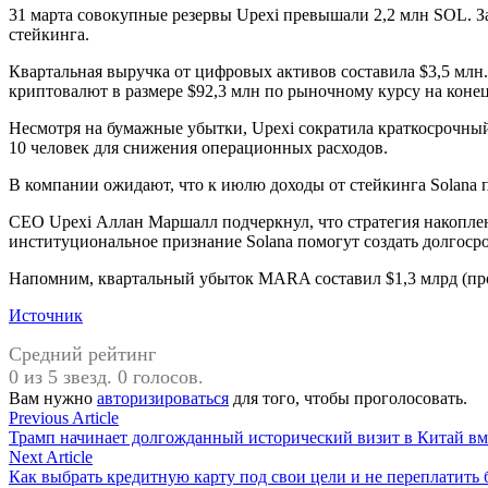
31 марта совокупные резервы Upexi превышали 2,2 млн SOL. З
стейкинга.
Квартальная выручка от цифровых активов составила $3,5 млн
криптовалют в размере $92,3 млн по рыночному курсу на конец
Несмотря на бумажные убытки, Upexi сократила краткосрочный
10 человек для снижения операционных расходов.
В компании ожидают, что к июлю доходы от стейкинга Solana 
CEO Upexi Аллан Маршалл подчеркнул, что стратегия накоплен
институциональное признание Solana помогут создать долгос
Напомним, квартальный убыток MARA составил $1,3 млрд (про
Источник
Средний рейтинг
0 из 5 звезд. 0 голосов.
Вам нужно
авторизироваться
для того, чтобы проголосовать.
Навигация
Previous
Previous Article
article:
Трамп начинает долгожданный исторический визит в Китай в
по
Next
Next Article
записям
article:
Как выбрать кредитную карту под свои цели и не переплатить 