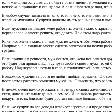
если женщина ослушается, пойдет против мнения и желания му
неизбежно приводит к скандалам. А если случится развод, жен
В любом случае, зависеть от кого-то или чего-то неправильно
желания мужчины. Супруги должны иметь равные права и вмест
Если мужчина запрещает жене работать, очень важно открыто о
переговоров и вместе решить, что делать. При этом надо учиты
Конечно, очень важно, почему муж не хочет, чтобы жена работ
Например, в выходные вместе сделать заготовки на целую рабо
график.
Если причина в ревности, муж боится, что жена понравится дру
это будет реагировать. Если супруга любит своего мужа, то ей
работу. Над неуверенностью в себе, патологической ревностью н
Возможно, мужчина просто не любит любые перемены. Он волнуе
постараться рассеять сомнения мужчины. Объяснить, что рабо
В целом, очень важно рассказать партнеру о своих желаниях, э
стаж, дополнительные деньги в семью). И не забыть рассказать
вокруг, то есть, близким будет доставаться еще больше любви и
Если же супруг на все доводы отвечает агрессией и продолжает
в семье, хочет, чтобы жена зависела от него, чтобы он мог ука