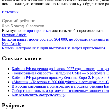
помочь наладить отношения, но только если муж будет готов ра
Источник
Средний рейтинг
0 из 5 звезд. 0 голосов.
Вам нужно
авторизироваться
для того, чтобы проголосовать.
Навигация
Previous
Previous Article
article:
Биткоин падает после роста до $64 000, не обращая внимания н
по
Next
Next Article
записям
article:
Reuters: Центробанк Индии выступает за запрет криптовалют
Свежие записи
Кабмин РФ разрешил до 1 июля 2027 года импорт, выпуск
«Колоссальная слабость»: западные СМИ — о расколе в Е
Кабмин РФ разрешил продажу бензина Евро-2, Евро-3 и Е
«Малыш», «Толстяк» и 300 000 убитых: настоящая цель 
В России разрешили производство и продажу бензина Евр
Собор с крестильным храмом и выставочным холлом поя
Как остановить матерей-убийц?
Рубрики