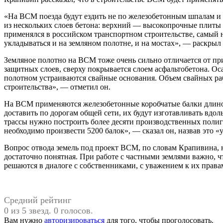
«На ВСМ поезда будут ездить не по железобетонным шпалам и 
из нескольких слоев бетона: верхний — высокопрочные плиты з
применялся в российском транспортном строительстве, самый 
укладываться и на земляном полотне, и на мостах», — раскрыл
Земляное полотно на ВСМ тоже очень сильно отличается от п
защитных слоев, сверху покрывается слоем асфальтобетона. Ос
полотном устраиваются свайные основания. Объем свайных ра
строительства», — отметил он.
На ВСМ применяются железобетонные коробчатые балки длиной 
доставить по дорогам общей сети, их будут изготавливать вдо
трассы нужно построить более десяти производственных полиго
необходимо произвести 5200 балок», — сказал он, назвав это «
Вопрос отвода земель под проект ВСМ, по словам Крапивина,
достаточно понятная. При работе с частными землями важно, 
решаются в диалоге с собственниками, с уважением к их права
Средний рейтинг
0 из 5 звезд. 0 голосов.
Вам нужно
авторизироваться
для того, чтобы проголосовать.