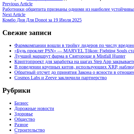
Навигация
Previous
Previous Article
article:
Работники общепита признаны одними из наиболее устойчивы
по
Next
Next Article
записям
article:
Комбо Дня Для Donot за 19 Июля 2025
Свежие записи
Фармкомпании вошли в тройку лидеров по числу вредон
«Будь проклят PSN» — MARVEL Tōkon: Fighting Souls с
Лучший маршрут фарма в Святороще в Mistfall Hunter
Криптопроект для заработка на шагах Step App закрывает
В поведении крупных китов, использующих XRP, наблю
Обратный отсчет до принятия Закона о ясности в отнош
Cosmos Labs и Zeeve заключили партнерство
Рубрики
Бизнес
Дорожные новости
Здоровье
Общество
Разное
Строительство