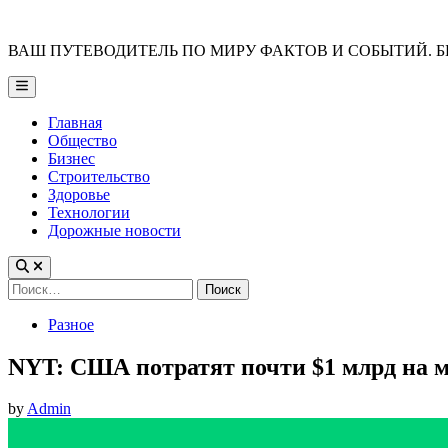
Skip
to
ВАШ ПУТЕВОДИТЕЛЬ ПО МИРУ ФАКТОВ И СОБЫТИЙ. Б
content
Main
Menu
Главная
Общество
Бизнес
Строительство
Здоровье
Технологии
Дорожные новости
Найти:
Posted
Разное
in
NYT: США потратят почти $1 млрд на м
by
Admin