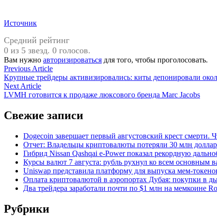
Источник
Средний рейтинг
0 из 5 звезд. 0 голосов.
Вам нужно
авторизироваться
для того, чтобы проголосовать.
Навигация
Previous
Previous Article
article:
Крупные трейдеры активизировались: киты депонировали около 
по
Next
Next Article
записям
article:
LVMH готовится к продаже люксового бренда Marc Jacobs
Свежие записи
Dogecoin завершает первый августовский крест смерти. Ч
Отчет: Владельцы криптовалюты потеряли 30 млн долларо
Гибрид Nissan Qashqai e-Power показал рекордную дальн
Курсы валют 7 августа: рубль рухнул ко всем основным 
Uniswap представила платформу для выпуска мем-токенов
Оплата криптовалютой в аэропортах Дубая: покупки в дь
Два трейдера заработали почти по $1 млн на мемкоине R
Рубрики