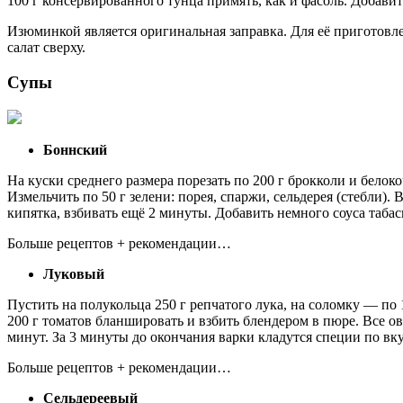
100 г консервированного тунца примять, как и фасоль. Добав
Изюминкой является оригинальная заправка. Для её приготовле
салат сверху.
Супы
Боннский
На куски среднего размера порезать по 200 г брокколи и белоко
Измельчить по 50 г зелени: порея, спаржи, сельдерея (стебли).
кипятка, взбивать ещё 2 минуты. Добавить немного соуса таба
Больше рецептов + рекомендации…
Луковый
Пустить на полукольца 250 г репчатого лука, на соломку — по 1
200 г томатов бланшировать и взбить блендером в пюре. Все о
минут. За 3 минуты до окончания варки кладутся специи по вк
Больше рецептов + рекомендации…
Сельдереевый