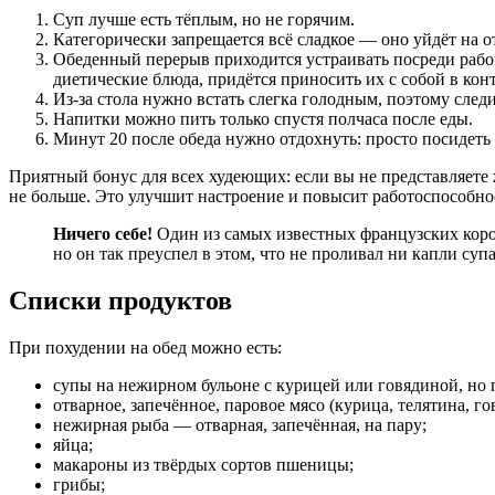
Суп лучше есть тёплым, но не горячим.
Категорически запрещается всё сладкое — оно уйдёт на 
Обеденный перерыв приходится устраивать посреди рабо
диетические блюда, придётся приносить их с собой в кон
Из-за стола нужно встать слегка голодным, поэтому след
Напитки можно пить только спустя полчаса после еды.
Минут 20 после обеда нужно отдохнуть: просто посидеть 
Приятный бонус для всех худеющих: если вы не представляете ж
не больше. Это улучшит настроение и повысит работоспособно
Ничего себе!
Один из самых известных французских коро
но он так преуспел в этом, что не проливал ни капли супа
Списки продуктов
При похудении на обед можно есть:
супы на нежирном бульоне с курицей или говядиной, но 
отварное, запечённое, паровое мясо (курица, телятина, го
нежирная рыба — отварная, запечённая, на пару;
яйца;
макароны из твёрдых сортов пшеницы;
грибы;