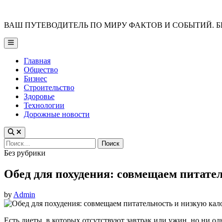
Skip
to
ВАШ ПУТЕВОДИТЕЛЬ ПО МИРУ ФАКТОВ И СОБЫТИЙ. Б
content
Main
Menu
Главная
Общество
Бизнес
Строительство
Здоровье
Технологии
Дорожные новости
Найти:
Posted
Без рубрики
in
Обед для похудения: совмещаем питате
by
Admin
Есть диеты, в которых отсутствуют завтрак или ужин, но ни одн