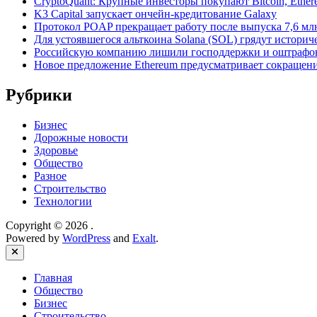
CryptoQuant: Крупные инвесторы покупают Bitcoin, Ethe
K3 Capital запускает ончейн-кредитование Galaxy
Протокол POAP прекращает работу после выпуска 7,6 м
Для устоявшегося альткоина Solana (SOL) грядут истори
Российскую компанию лишили господдержки и оштрафов
Новое предложение Ethereum предусматривает сокращение
Рубрики
Бизнес
Дорожные новости
Здоровье
Общество
Разное
Строительство
Технологии
Copyright © 2026
.
Powered by
WordPress
and
Exalt
.
Close
Главная
Общество
Бизнес
Строительство