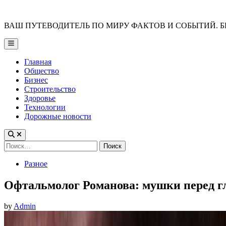
Skip
to
ВАШ ПУТЕВОДИТЕЛЬ ПО МИРУ ФАКТОВ И СОБЫТИЙ. Б
content
Main
Menu
Главная
Общество
Бизнес
Строительство
Здоровье
Технологии
Дорожные новости
Найти:
Posted
Разное
in
Офтальмолог Романова: мушки перед г
by
Admin