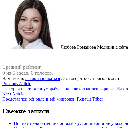
Любовь Романова Медицина офтал
Средний рейтинг
0 из 5 звезд. 0 голосов.
Вам нужно
авторизироваться
для того, чтобы проголосовать.
Навигация
Previous
Previous Article
article:
На торги выставили усадьбу сына «шоколадного короля». Как 
по
Next
Next Article
записям
article:
Представлен обновленный микровэн Renault Triber
Свежие записи
Почему цена биткоина осталась устойчивой и не упала, 