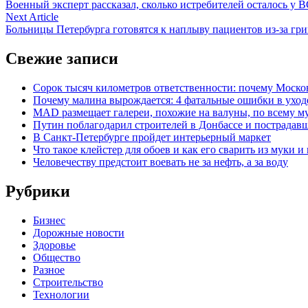
article:
Военный эксперт рассказал, сколько истребителей осталось у 
по
Next
Next Article
записям
article:
Больницы Петербурга готовятся к наплыву пациентов из-за гр
Свежие записи
Сорок тысяч километров ответственности: почему Москов
Почему малина вырождается: 4 фатальные ошибки в уходе
MAD размещает галереи, похожие на валуны, по всему 
Путин поблагодарил строителей в Донбассе и пострадавш
В Санкт-Петербурге пройдет интерьерный маркет
Что такое клейстер для обоев и как его сварить из муки и
Человечеству предстоит воевать не за нефть, а за воду
Рубрики
Бизнес
Дорожные новости
Здоровье
Общество
Разное
Строительство
Технологии