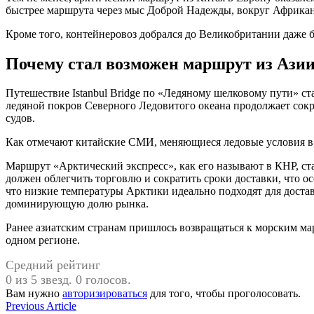
быстрее маршрута через мыс Доброй Надежды, вокруг Африкан
Кроме того, контейнеровоз добрался до Великобритании даже б
Почему стал возможен маршрут из Азии
Путешествие Istanbul Bridge по «Ледяному шелковому пути» ст
ледяной покров Северного Ледовитого океана продолжает сокра
судов.
Как отмечают китайские СМИ, меняющиеся ледовые условия в 
Маршрут «Арктический экспресс», как его называют в КНР, с
должен облегчить торговлю и сократить сроки доставки, что о
что низкие температуры Арктики идеально подходят для доста
доминирующую долю рынка.
Ранее азиатским странам пришлось возвращаться к морским мар
одном регионе.
Средний рейтинг
0 из 5 звезд. 0 голосов.
Вам нужно
авторизироваться
для того, чтобы проголосовать.
Навигация
Previous
Previous Article