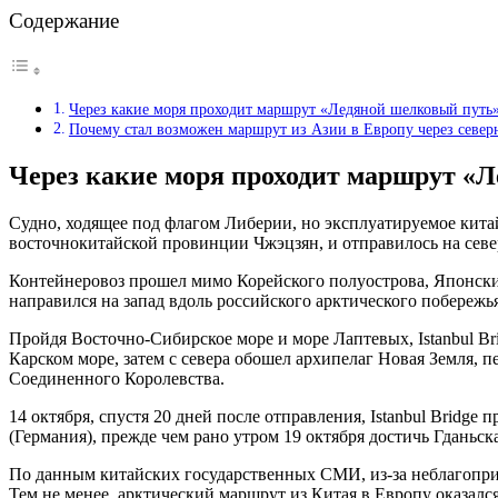
Содержание
Через какие моря проходит маршрут «Ледяной шелковый путь
Почему стал возможен маршрут из Азии в Европу через север
Через какие моря проходит маршрут «
Судно, ходящее под флагом Либерии, но эксплуатируемое кита
восточнокитайской провинции Чжэцзян, и отправилось на севе
Контейнеровоз прошел мимо Корейского полуострова, Японски
направился на запад вдоль российского арктического побережья
Пройдя Восточно-Сибирское море и море Лаптевых, Istanbul Br
Карском море, затем с севера обошел архипелаг Новая Земля, 
Соединенного Королевства.
14 октября, спустя 20 дней после отправления, Istanbul Bridge
(Германия), прежде чем рано утром 19 октября достичь Гданьск
По данным китайских государственных СМИ, из-за неблагоприя
Тем не менее, арктический маршрут из Китая в Европу оказалс