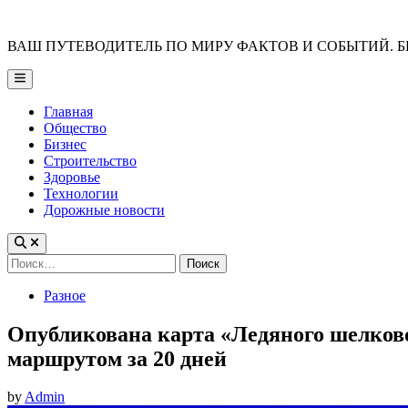
Skip
to
ВАШ ПУТЕВОДИТЕЛЬ ПО МИРУ ФАКТОВ И СОБЫТИЙ. Б
content
Main
Menu
Главная
Общество
Бизнес
Строительство
Здоровье
Технологии
Дорожные новости
Найти:
Posted
Разное
in
Опубликована карта «Ледяного шелково
маршрутом за 20 дней
by
Admin