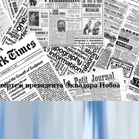
 кортеж президента Эквадора Нобоа