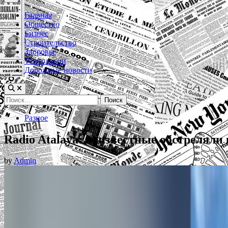
Menu
Главная
Общество
Бизнес
Строительство
Здоровье
Технологии
Дорожные новости
Найти:
Posted
Разное
in
Radio Atalaya: неизвестные обстреляли
by
Admin