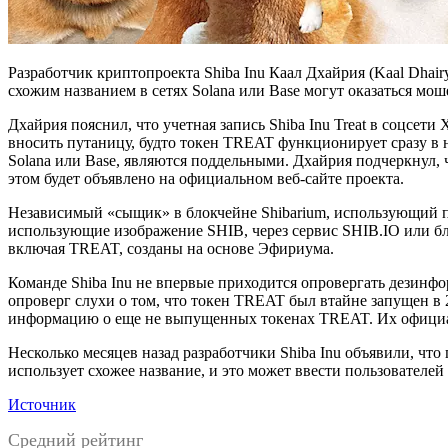
Разработчик криптопроекта Shiba Inu Каал Дхайрия (Kaal Dhai
схожим названием в сетях Solana или Base могут оказаться мо
Дхайрия пояснил, что учетная запись Shiba Inu Treat в соцсет
вносить путаницу, будто токен TREAT функционирует сразу в 
Solana или Base, являются поддельными. Дхайрия подчеркнул, ч
этом будет объявлено на официальном веб-сайте проекта.
Независимый «сыщик» в блокчейне Shibarium, использующий пс
использующие изображение SHIB, через сервис SHIB.IO или бло
включая TREAT, созданы на основе Эфириума.
Команде Shiba Inu не впервые приходится опровергать дезинфо
опроверг слухи о том, что токен TREAT был втайне запущен в 
информацию о еще не выпущенных токенах TREAT. Их официаль
Несколько месяцев назад разработчики Shiba Inu объявили, ч
использует схожее название, и это может ввести пользователей
Источник
Средний рейтинг