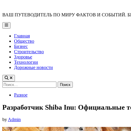
Skip
to
ВАШ ПУТЕВОДИТЕЛЬ ПО МИРУ ФАКТОВ И СОБЫТИЙ. Б
content
Main
Menu
Главная
Общество
Бизнес
Строительство
Здоровье
Технологии
Дорожные новости
Найти:
Posted
Разное
in
Разработчик Shiba Inu: Официальные 
by
Admin