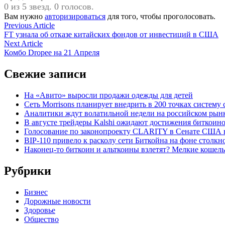
0 из 5 звезд. 0 голосов.
Вам нужно
авторизироваться
для того, чтобы проголосовать.
Навигация
Previous
Previous Article
article:
FT узнала об отказе китайских фондов от инвестиций в США
по
Next
Next Article
записям
article:
Комбо Dropee на 21 Апреля
Свежие записи
На «Авито» выросли продажи одежды для детей
Сеть Morrisons планирует внедрить в 200 точках систем
Аналитики ждут волатильной недели на российском рын
В августе трейдеры Kalshi ожидают достижения биткоино
Голосование по законопроекту CLARITY в Сенате США н
BIP-110 привело к расколу сети Биткойна на фоне столк
Наконец-то биткоин и альткоины взлетят? Мелкие кошел
Рубрики
Бизнес
Дорожные новости
Здоровье
Общество