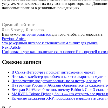
услугам, что исключает их из участия в крипторынке. Допол
налоговые правила в различных юрисдикциях.
Средний рейтинг
0 из 5 звезд. 0 голосов.
Вам нужно
авторизироваться
для того, чтобы проголосовать.
Навигация
Previous
Previous Article
article:
Что рекордный интерес к стейблкоинам значит для рынка
по
Next
Next Article
записям
article:
Цифровая пауза: как отключиться от новостей и соцсетей и со
Свежие записи
В Санкт-Петербурге пройдет интерьерный маркет
Что такое клейстер для обоев и как его сварить из муки и
Человечеству предстоит воевать не за нефть, а за воду
На границе России и Абхазии образовалась двухкилометр
Ветеран BioWare объяснил, почему Baldur’s Gate 3 стал
MARVEL Tōkon: Fighting Souls — как открыть все цвета 
Крупные держатели XRP продолжают наращивать свои поз