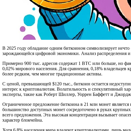
В 2025 году обладание одним биткоином символизирует нечто 
зарождающейся цифровой экономики. Анализ распределения и 
Примерно 900 тыс. адресов содержат 1 BTC или больше, но фак
0,02% мирового населения. Для сравнения, 0,18% владельцев 
более редким, чем многие традиционные активы.
С ценой, превышающей $120 тыс., биткоин остается недоступн
интерес к криптовалютам. Волатильность и спекулятивный ха
эксперты, такие как Роберт Шиллер, Уоррен Баффетт и Джордж 
Ограниченное предложение биткоина в 21 млн монет является
большинство доступных монет сосредоточено в руках крупных
всего предложения. Эта высокая концентрация вызывает опас
характер блокчейна.
Хотя 6,8% населения мира владеют криптовалютами, лишь мала