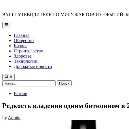
Skip
to
ВАШ ПУТЕВОДИТЕЛЬ ПО МИРУ ФАКТОВ И СОБЫТИЙ. Б
content
Main
Menu
Главная
Общество
Бизнес
Строительство
Здоровье
Технологии
Дорожные новости
Найти:
Posted
Разное
in
Редкость владения одним биткоином в 2
by
Admin