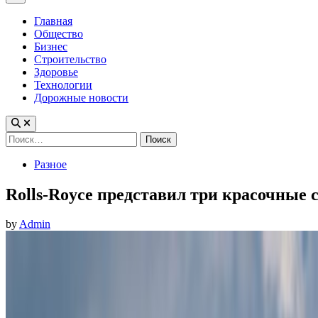
Menu
Главная
Общество
Бизнес
Строительство
Здоровье
Технологии
Дорожные новости
Найти:
Posted
Разное
in
Rolls-Royce представил три красочные 
by
Admin