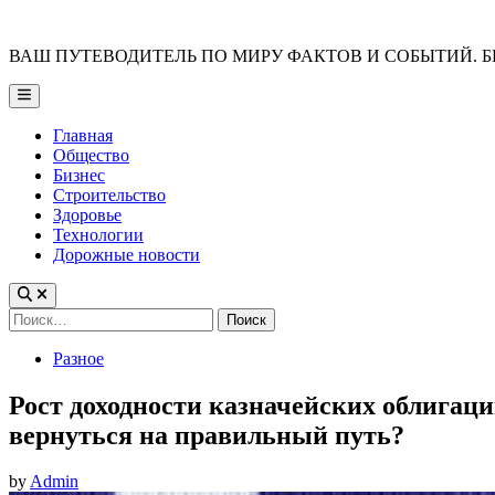
Skip
to
ВАШ ПУТЕВОДИТЕЛЬ ПО МИРУ ФАКТОВ И СОБЫТИЙ. Б
content
Main
Menu
Главная
Общество
Бизнес
Строительство
Здоровье
Технологии
Дорожные новости
Найти:
Posted
Разное
in
Рост доходности казначейских облигац
вернуться на правильный путь?
by
Admin