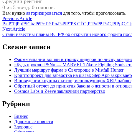
Средний рейтинг
0 из 5 звезд. 0 голосов.
Вам нужно
авторизироваться
для того, чтобы проголосовать.
Навигация
Previous
Previous Article
article:
РљР°РјРµРЅС‰РёРє Рё РљРѕРіР°РЅ СЃС‚Р°Р»Рё РѕС‚РІРµС‚С‡Р
по
Next
Next Article
записям
article:
Стали известны планы ВС РФ об открытии нового фронта пос
Свежие записи
Фармкомпании вошли в тройку лидеров по числу вредон
«Будь проклят PSN» — MARVEL Tōkon: Fighting Souls с
Лучший маршрут фарма в Святороще в Mistfall Hunter
Криптопроект для заработка на шагах Step App закрывает
В поведении крупных китов, использующих XRP, наблю
Обратный отсчет до принятия Закона о ясности в отнош
Cosmos Labs и Zeeve заключили партнерство
Рубрики
Бизнес
Дорожные новости
Здоровье