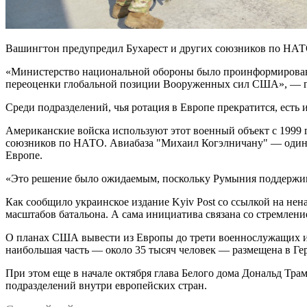
Вашингтон предупредил Бухарест и других союзников по НАТ
«Министерство национальной обороны было проинформировано
переоценки глобальной позиции Вооруженных сил США», — го
Среди подразделений, чья ротация в Европе прекратится, есть
Американские войска используют этот военный объект с 1999 
союзников по НАТО. Авиабаза "Михаил Когэлничану" — один и
Европе.
«Это решение было ожидаемым, поскольку Румыния поддержив
Как сообщило украинское издание Kyiv Post со ссылкой на не
масштабов батальона. А сама инициатива связана со стремлен
О планах США вывести из Европы до трети военнослужащих изда
наибольшая часть — около 35 тысяч человек — размещена в Ге
При этом еще в начале октября глава Белого дома Дональд Трам
подразделений внутри европейских стран.