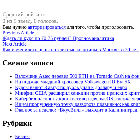
Средний рейтинг
0 из 5 звезд. 0 голосов.
Вам нужно
авторизироваться
для того, чтобы проголосовать.
Навигация
Previous
Previous Article
article:
Ждать ли курс по 70-75 рублей? Прогноз аналитика
по
Next
Next Article
записям
article:
Как изменились цены на элитные квартиры в Москве за 20 лет
Свежие записи
Взломщик Aztec перевел 500 ETH на Tornado Cash на фоне
На подходе младший кроссовер Volkswagen ID.Era 5X
Курсы валют 8 августа: рубль упал к доллару и евро
Минфин США расширил санкции против иранских крип
Кибербезопасность: криптостилер для macOS, слежка чере
Ищем пропущенную точку разворота правильно: как крип
Главное за неделю: «ВкусВилл» выходит в Калининград, 
Рубрики
Бизнес