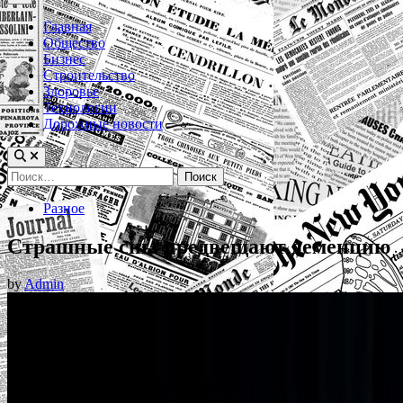
Menu
Главная
Общество
Бизнес
Строительство
Здоровье
Технологии
Дорожные новости
Найти:
Posted
Разное
in
Страшные сны предвещают деменцию
by
Admin