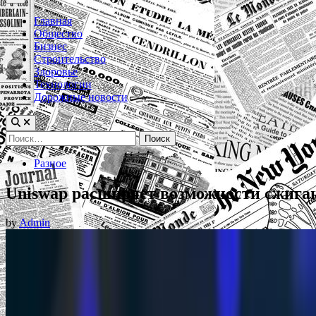
Menu
Главная
Общество
Бизнес
Строительство
Здоровье
Технологии
Дорожные новости
Найти:
Posted
Разное
in
Uniswap расширяет возможности сжига
by
Admin