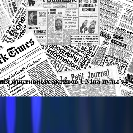
ния фиктивных активов UNIна пулы v4