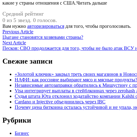
какие у страны отношения с США.Читать дальше
Средний рейтинг
0 из 5 звезд. 0 голосов.
Вам нужно
авторизироваться
для того, чтобы проголосовать.
Навигация
Previous
Previous Article
article:
Цыгане становятся хозяевами страны?
по
Next
Next Article
записям
article:
Песков: СВО продолжается для того, чтобы не было атак ВСУ 
Свежие записи
«Золотой ключик» закрыл треть своих магазинов в Ново
НАФИ: как россияне выбирают мясо и мясные продукты
Независимые автозаправки обратились к Мишустину с п
Visa интегрирует выплаты в стейблкоинах через zerohash д
Судья штата Юта отклонил ходатайство компании Kalshi 
Cardano и Injective объединились через IBC
Почему цена биткоина осталась устойчивой и не упала, 
Рубрики
Бизнес