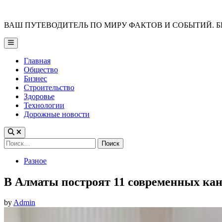
Skip
to
ВАШ ПУТЕВОДИТЕЛЬ ПО МИРУ ФАКТОВ И СОБЫТИЙ. Б
content
Main
Menu
Главная
Общество
Бизнес
Строительство
Здоровье
Технологии
Дорожные новости
Найти:
Posted
Разное
in
В Алматы построят 11 современных кан
by
Admin