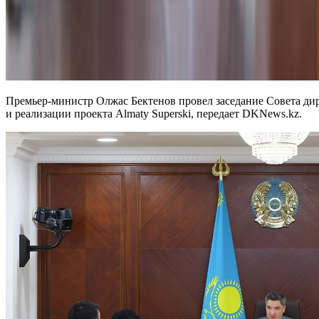
Премьер-министр Олжас Бектенов провел заседание Совета дир
и реализации проекта Almaty Superski, передает DKNews.kz.