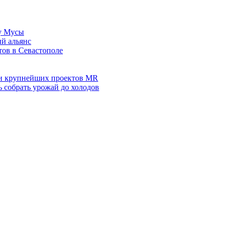
лу Мусы
ый альянс
тов в Севастополе
яти крупнейших проектов MR
ь собрать урожай до холодов