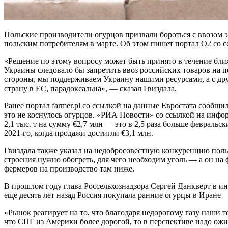
Польские производители огурцов призвали бороться с ввозом 
польским потребителям в марте. Об этом пишет портал О2 со 
«Решение по этому вопросу может быть принято в течение бли
Украины следовало бы запретить ввоз российских товаров на п
стороны, мы поддерживаем Украину нашими ресурсами, а с др
страну в ЕС, парадоксальна», — сказал Гвиздала.
Ранее портал farmer.pl со ссылкой на данные Евростата сообщи
это не коснулось огурцов. «РИА Новости» со ссылкой на инфор
2,1 тыс. т на сумму €2,7 млн — это в 2,5 раза больше февральс
2021-го, когда продажи достигли €3,1 млн.
Гвиздала также указал на недобросовестную конкуренцию поль
строения нужно обогреть, для чего необходим уголь — а он на
фермеров на производство там ниже.
В прошлом году глава Россельхознадзора Сергей Данкверт в и
еще десять лет назад Россия покупала ранние огурцы в Иране —
«Рынок реагирует на то, что благодаря недорогому газу наши 
что СПГ из Америки более дорогой, то в перспективе надо ож