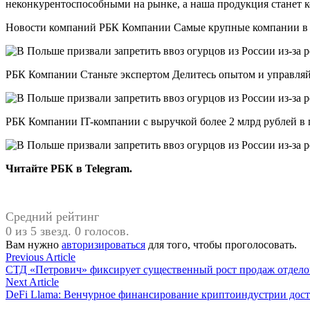
неконкурентоспособными на рынке, а наша продукция станет 
Новости компаний РБК Компании Самые крупные компании в сфе
РБК Компании Станьте экспертом Делитесь опытом и управляй
РБК Компании IT-компании с выручкой более 2 млрд рублей в 
Читайте РБК в Telegram.
Средний рейтинг
0 из 5 звезд. 0 голосов.
Вам нужно
авторизироваться
для того, чтобы проголосовать.
Навигация
Previous
Previous Article
article:
СТД «Петрович» фиксирует существенный рост продаж отдел
по
Next
Next Article
записям
article:
DeFi Llama: Венчурное финансирование криптоиндустрии дост