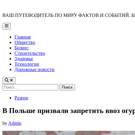
Skip
to
ВАШ ПУТЕВОДИТЕЛЬ ПО МИРУ ФАКТОВ И СОБЫТИЙ. Б
content
Main
Menu
Главная
Общество
Бизнес
Строительство
Здоровье
Технологии
Дорожные новости
Найти:
Posted
Разное
in
В Польше призвали запретить ввоз огур
by
Admin