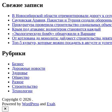
Свежие записи
В Новосибирской области отремонтировали дорогу к се
Саудовская Аравия, Пакистан и Турция создали оборонн
Прокуратура проверила строительство социальных объек
Крым под атаками: волонтером становится каждый
«Экологическую бомбу» обнаружили в Варшаве
От котлована до монолита: дайджест строительства дев
Топ-5 культур, которые можно посадить в августе и успет
Рубрики
Бизнес
Дорожные новости
Здоровье
Общество
Разное
Строительство
Технологии
Copyright © 2026
.
Powered by
WordPress
and
Exalt
.
Close