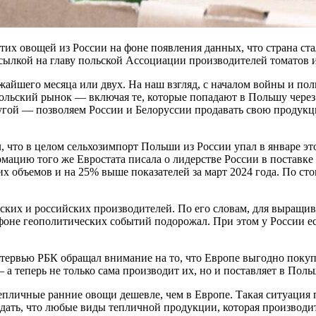
этих овощей из России на фоне появления данных, что страна с
ссылкой на главу польской Ассоциации производителей томатов 
жайшего месяца или двух. На наш взгляд, с началом войны и п
ольский рынок — включая те, которые попадают в Польшу через 
угой — позволяем России и Белоруссии продавать свою продукц
л, что в целом сельхозимпорт Польши из России упал в январе эт
мацию того же Евростата писала о лидерстве России в поставке 
ких объемов и на 25% выше показателей за март 2024 года. По ст
ских и российских производителей. По его словам, для выращи
 фоне геополитических событий подорожал. При этом у России ес
нтервью РБК обращал внимание на то, что Европе выгодно покуп
 а теперь не только сама производит их, но и поставляет в Поль
тепличные ранние овощи дешевле, чем в Европе. Такая ситуация 
идать, что любые виды тепличной продукции, которая производи