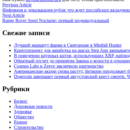
Навигация
Previous
Previous Article
article:
Инфляция и девальвация рубля: что ждет российских вкладчико
по
Next
Next Article
записям
article:
Range Rover Sport Nocturne: первый индивидуальный
Свежие записи
Лучший маршрут фарма в Святороще в Mistfall Hunter
Криптопроект для заработка на шагах Step App закрывает
В поведении крупных китов, использующих XRP, наблю
Обратный отсчет до принятия Закона о ясности в отнош
Cosmos Labs и Zeeve заключили партнерство
Американские акции снова растут, биткоин продолжает 
Dogecoin завершает первый августовский крест смерти. Ч
Рубрики
Бизнес
Дорожные новости
Здоровье
Общество
Разное
Строительство