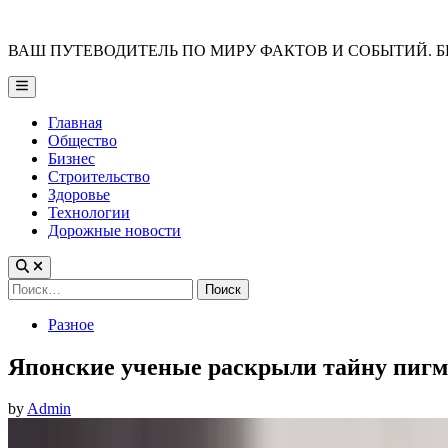
Skip
to
ВАШ ПУТЕВОДИТЕЛЬ ПО МИРУ ФАКТОВ И СОБЫТИЙ. Б
content
Main
Menu
Главная
Общество
Бизнес
Строительство
Здоровье
Технологии
Дорожные новости
Найти:
Posted
Разное
in
Японские ученые раскрыли тайну пиг
by
Admin