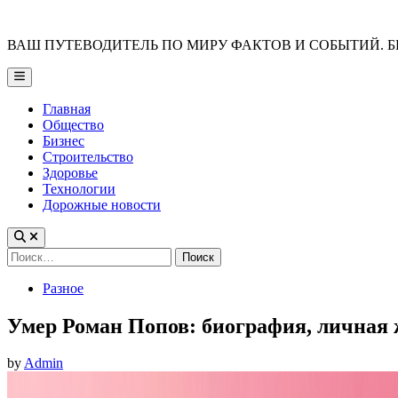
Skip
to
ВАШ ПУТЕВОДИТЕЛЬ ПО МИРУ ФАКТОВ И СОБЫТИЙ. Б
content
Main
Menu
Главная
Общество
Бизнес
Строительство
Здоровье
Технологии
Дорожные новости
Найти:
Posted
Разное
in
Умер Роман Попов: биография, личная 
by
Admin