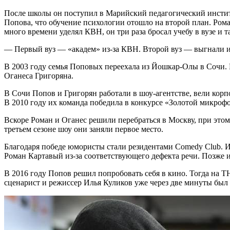
После школы он поступил в Марийский педагогический институ
Попова, что обучение психологии отошло на второй план. Роман
много времени уделял КВН, он три раза бросал учебу в вузе и т
— Первый вуз — «академ» из-за КВН. Второй вуз — выгнали и
В 2003 году семья Поповых переехала из Йошкар-Олы в Сочи. В
Оганеса Григоряна.
В Сочи Попов и Григорян работали в шоу-агентстве, вели кор
В 2010 году их команда победила в конкурсе «Золотой микроф
Вскоре Роман и Оганес решили перебраться в Москву, при этом 
третьем сезоне шоу они заняли первое место.
Благодаря победе юмористы стали резидентами Comedy Club. И
Роман Картавый из-за соответствующего дефекта речи. Позже и
В 2016 году Попов решил попробовать себя в кино. Тогда на Т
сценарист и режиссер Илья Куликов уже через две минуты был ве