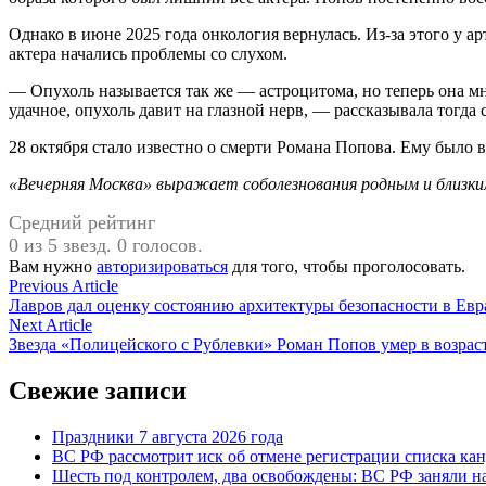
Однако в июне 2025 года онкология вернулась. Из-за этого у а
актера начались проблемы со слухом.
— Опухоль называется так же — астроцитома, но теперь она мно
удачное, опухоль давит на глазной нерв, — рассказывала тогда
28 октября стало известно о смерти Романа Попова. Ему было вс
«Вечерняя Москва» выражает соболезнования родным и близк
Средний рейтинг
0 из 5 звезд. 0 голосов.
Вам нужно
авторизироваться
для того, чтобы проголосовать.
Навигация
Previous
Previous Article
article:
Лавров дал оценку состоянию архитектуры безопасности в Евр
по
Next
Next Article
записям
article:
Звезда «Полицейского с Рублевки» Роман Попов умер в возрасте
Свежие записи
Праздники 7 августа 2026 года
ВС РФ рассмотрит иск об отмене регистрации списка ка
Шесть под контролем, два освобождены: ВС РФ заняли н