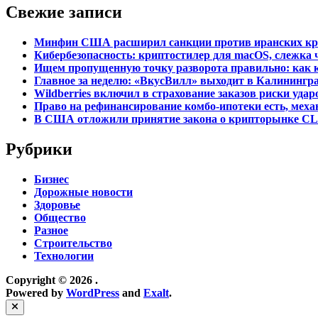
Свежие записи
Минфин США расширил санкции против иранских к
Кибербезопасность: криптостилер для macOS, слежка ч
Ищем пропущенную точку разворота правильно: как 
Главное за неделю: «ВкусВилл» выходит в Калинингр
Wildberries включил в страхование заказов риски уд
Право на рефинансирование комбо-ипотеки есть, меха
В США отложили принятие закона о крипторынке CL
Рубрики
Бизнес
Дорожные новости
Здоровье
Общество
Разное
Строительство
Технологии
Copyright © 2026
.
Powered by
WordPress
and
Exalt
.
Close