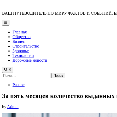
Skip
to
ВАШ ПУТЕВОДИТЕЛЬ ПО МИРУ ФАКТОВ И СОБЫТИЙ. Б
content
Main
Menu
Главная
Общество
Бизнес
Строительство
Здоровье
Технологии
Дорожные новости
Найти:
Posted
Разное
in
За пять месяцев количество выданных 
by
Admin