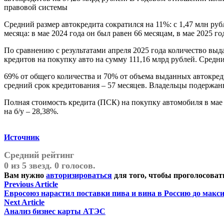
правовой системы
Средний размер автокредита сократился на 11%: с 1,47 млн рубл
месяца: в мае 2024 года он был равен 66 месяцам, в мае 2025 го
По сравнению с результатами апреля 2025 года количество выда
кредитов на покупку авто на сумму 111,16 млрд рублей. Средни
69% от общего количества и 70% от объема выданных автокред
средний срок кредитования – 57 месяцев. Владельцы подержанн
Полная стоимость кредита (ПСК) на покупку автомобиля в мае 
на б/у – 28,38%.
Источник
Средний рейтинг
0 из 5 звезд. 0 голосов.
Вам нужно
авторизироваться
для того, чтобы проголосоват
Навигация
Previous
Previous Article
article:
Евросоюз нарастил поставки пива и вина в Россию до макс
по
Next
Next Article
записям
article:
Анализ бизнес карты АТЭС