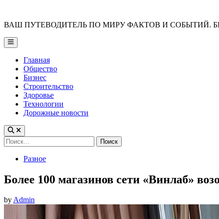
Skip
to
ВАШ ПУТЕВОДИТЕЛЬ ПО МИРУ ФАКТОВ И СОБЫТИЙ. Б
content
Main
Menu
Главная
Общество
Бизнес
Строительство
Здоровье
Технологии
Дорожные новости
Найти:
Posted
Разное
in
Более 100 магазинов сети «Винлаб» воз
by
Admin