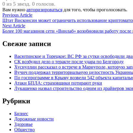
0 из 5 звезд. 0 голосов.
Вам нужно
авторизироваться
для того, чтобы проголосовать.
Навигация
Previous
Previous Article
article:
Штат Висконсин может ограничить использование криптомато
по
Next
Next Article
записям
article:
Более 100 магазинов сети «Винлаб» возобновили работу после
Свежие записи
Васютинское и Торецкое: ВС РФ за сутки освободили дв
СК возбудил дело о теракте после удара по Белгороду
Хуснуллин рассказал о встрече в Мариуполе, которую за
Вучич поддержал территориальную целостность Украины 
По госпрограмме в Крыму возвели 542 объекта капитальн
Атаки БПЛА: страховщики потирают руки
Лукашенко назвал строительство одним из драйверов эк
Рубрики
Бизнес
Дорожные новости
Здоровье
Общество