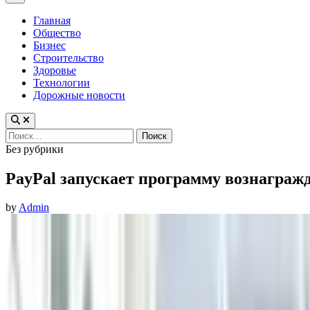
Menu
Главная
Общество
Бизнес
Строительство
Здоровье
Технологии
Дорожные новости
Найти:
Posted
Без рубрики
in
PayPal запускает программу вознаграж
by
Admin