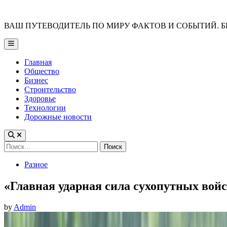
Skip
to
ВАШ ПУТЕВОДИТЕЛЬ ПО МИРУ ФАКТОВ И СОБЫТИЙ. Б
content
Main
Menu
Главная
Общество
Бизнес
Строительство
Здоровье
Технологии
Дорожные новости
Найти:
Posted
Разное
in
«Главная ударная сила сухопутных вой
by
Admin